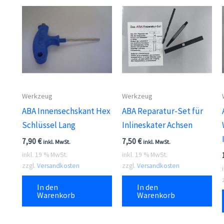
Werkzeug
Werkzeug
ABA Innensechskant Hex
ABA Reparatur-Set für
Schlüssel Lang
Inlineskater Achsen
7,90
€
7,50
€
inkl. MwSt.
inkl. MwSt.
inkl. 19 % MwSt.
inkl. 19 % MwSt.
zzgl.
Versandkosten
zzgl.
Versandkosten
In den
In den
Warenkorb
Warenkorb