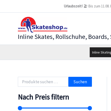
Zum
Urlaubszeit!
🏖️ Bis zum 11.08.
Inhalt
springen
Inline Skates, Rollschuhe, Boards,
Inline Skatin
S
Suchen
u
c
h
Nach Preis filtern
e
n
n