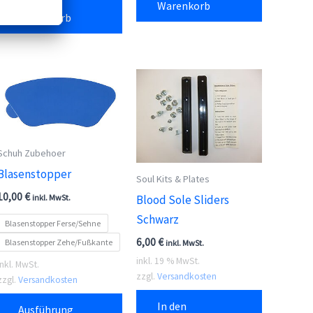
Warenkorb
In den
Warenkorb
Schuh Zubehoer
Blasenstopper
Soul Kits & Plates
10,00
€
inkl. MwSt.
Blood Sole Sliders
Schwarz
Blasenstopper Ferse/Sehne
6,00
€
Blasenstopper Zehe/Fußkante
inkl. MwSt.
inkl. 19 % MwSt.
inkl. MwSt.
zzgl.
Versandkosten
zzgl.
Versandkosten
Dieses
In den
Ausführung