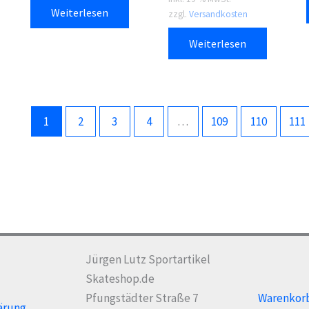
Weiterlesen
zzgl.
Versandkosten
Weiterlesen
1
2
3
4
…
109
110
111
Jürgen Lutz Sportartikel
Skateshop.de
Pfungstädter Straße 7
Warenkor
ärung