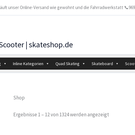
 läuft unser Online-Versand wie gewohnt und die Fahrradwerkstatt 📞9699
 Scooter | skateshop.de
g
Inline Kategorien
Quad Skating
Skateboard
Scoo
Shop
Ergebnisse 1 – 12 von 1324 werden angezeigt