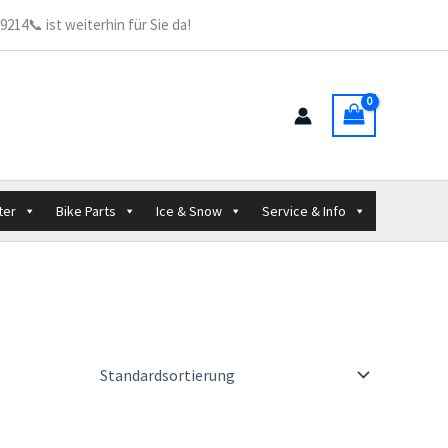
214📞 ist weiterhin für Sie da!
ter
Bike Parts
Ice & Snow
Service & Info