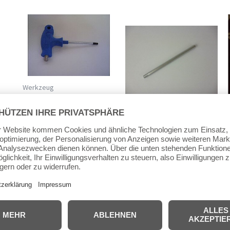
Werkzeug
ABA TORX / torque /
Innensechsrund
Werkzeug
Schlüssel Lang
ABA Wechselklinge Torx
/ torque /
7,90
€
inkl. MwSt.
Innensechsrund
inkl. 19 % MwSt.
zzgl.
Versandkosten
3,95
€
inkl. MwSt.
inkl. 19 % MwSt.
In den
Warenkorb
zzgl.
Versandkosten
Weiterlesen