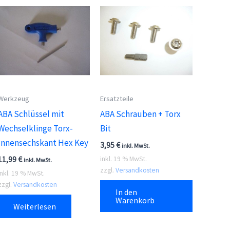
Werkzeug
Ersatzteile
ABA Schlüssel mit
ABA Schrauben + Torx
Wechselklinge Torx-
Bit
Innensechskant Hex Key
3,95
€
inkl. MwSt.
11,99
€
inkl. 19 % MwSt.
inkl. MwSt.
zzgl.
Versandkosten
inkl. 19 % MwSt.
zzgl.
Versandkosten
In den
Warenkorb
Weiterlesen