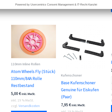
110mm Inline Rollen
Atom Wheels Fly (Stück)
Kufenschoner
110mm/84A Rolle
Base Kufenschoner
Restbestand
Genuine für Eiskufen
5,00
€
inkl. MwSt.
(Paar)
inkl. 19 % MwSt.
7,95
€
inkl. MwSt.
zzgl.
Versandkosten
inkl. 19 % MwSt.