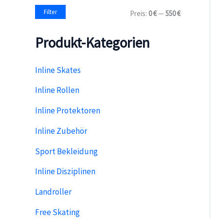
a
M
M
Filter
Preis:
0 €
—
550 €
c
i
a
h
n
x
:
Produkt-Kategorien
.
.
P
P
r
r
e
e
Inline Skates
i
i
s
s
Inline Rollen
Inline Protektoren
Inline Zubehör
Sport Bekleidung
Inline Disziplinen
Landroller
Free Skating