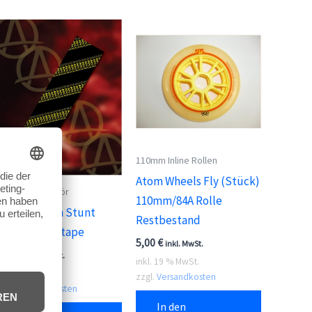
110mm Inline Rollen
Atom Wheels Fly (Stück)
Scooter Zubehör
110mm/84A Rolle
Apex Caution Stunt
Restbestand
Scooter Griptape
5,00
€
inkl. MwSt.
6,95
€
inkl. MwSt.
inkl. 19 % MwSt.
inkl. 19 % MwSt.
zzgl.
Versandkosten
zzgl.
Versandkosten
In den