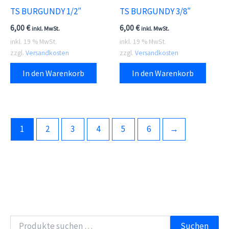
TS BURGUNDY 1/2″
TS BURGUNDY 3/8″
6,00
€
6,00
€
inkl. MwSt.
inkl. MwSt.
inkl. 19 % MwSt.
inkl. 19 % MwSt.
zzgl.
Versandkosten
zzgl.
Versandkosten
In den Warenkorb
In den Warenkorb
1
2
3
4
5
6
→
S
Suchen