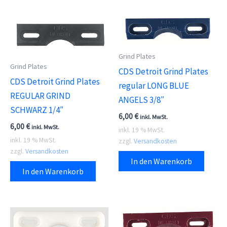
Grind Plates
Grind Plates
CDS Detroit Grind Plates
CDS Detroit Grind Plates
regular LONG BLUE
REGULAR GRIND
ANGELS 3/8″
SCHWARZ 1/4″
6,00
€
inkl. MwSt.
6,00
€
inkl. MwSt.
inkl. 19 % MwSt.
inkl. 19 % MwSt.
zzgl.
Versandkosten
zzgl.
Versandkosten
In den Warenkorb
In den Warenkorb