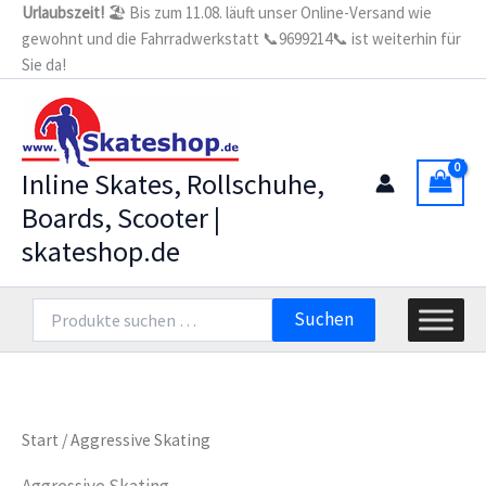
Zum
Urlaubszeit!
🏖️ Bis zum 11.08. läuft unser Online-Versand wie
gewohnt und die Fahrradwerkstatt 📞9699214📞 ist weiterhin für
Inhalt
Sie da!
springen
Inline Skates, Rollschuhe,
Boards, Scooter |
skateshop.de
Suchen
Suchen
nach:
Start
/ Aggressive Skating
Aggressive Skating