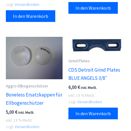
zzgl.
Versandkosten
In den Warenkorb
In den Warenkorb
Grind Plates
CDS Detroit Grind Plates
BLUE ANGELS 3/8″
Aggro Ellbogenschützer
6,00
€
inkl. MwSt.
Boneless Ersatzkappen für
inkl. 19 % MwSt.
zzgl.
Versandkosten
Ellbogenschützer
5,00
€
inkl. MwSt.
In den Warenkorb
inkl. 19 % MwSt.
zzgl.
Versandkosten