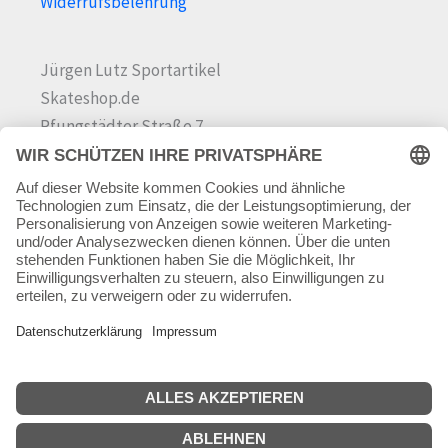
Widerrufsbelehrung
Jürgen Lutz Sportartikel
Skateshop.de
Pfungstädter Straße 7
64342 Seeheim-Jugenheim
Tel.
06257 868181
Mail:
info@skateshop.de
Warenkorb
Mein Konto