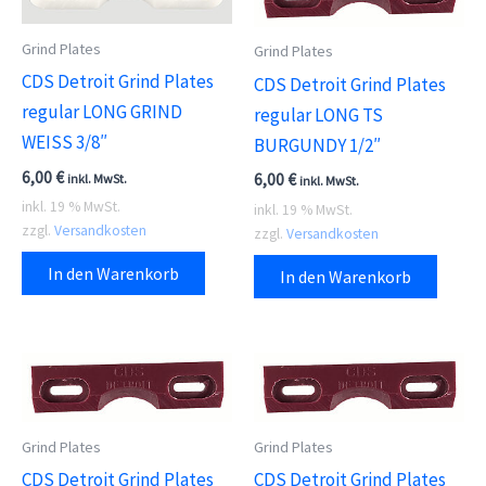
Grind Plates
Grind Plates
CDS Detroit Grind Plates
CDS Detroit Grind Plates
regular LONG GRIND
regular LONG TS
WEISS 3/8″
BURGUNDY 1/2″
6,00
€
6,00
€
inkl. MwSt.
inkl. MwSt.
inkl. 19 % MwSt.
inkl. 19 % MwSt.
zzgl.
Versandkosten
zzgl.
Versandkosten
In den Warenkorb
In den Warenkorb
Grind Plates
Grind Plates
CDS Detroit Grind Plates
CDS Detroit Grind Plates