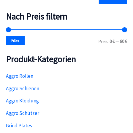
u
c
h
Nach Preis filtern
e
n
n
a
M
M
Filter
Preis:
0 €
—
80 €
c
i
a
h
n
x
:
Produkt-Kategorien
.
.
P
P
r
r
e
e
Aggro Rollen
i
i
s
s
Aggro Schienen
Aggro Kleidung
Aggro Schützer
Grind Plates