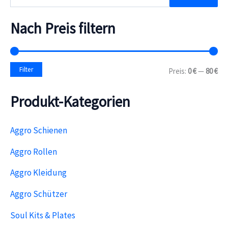
u
c
h
Nach Preis filtern
e
n
n
a
M
M
Filter
Preis:
0 €
—
80 €
c
i
a
h
n
x
:
Produkt-Kategorien
.
.
P
P
r
r
e
e
Aggro Schienen
i
i
s
s
Aggro Rollen
Aggro Kleidung
Aggro Schützer
Soul Kits & Plates