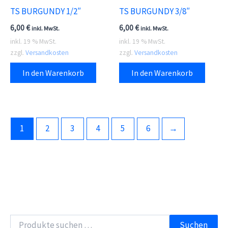
TS BURGUNDY 1/2″
TS BURGUNDY 3/8″
6,00
€
6,00
€
inkl. MwSt.
inkl. MwSt.
inkl. 19 % MwSt.
inkl. 19 % MwSt.
zzgl.
Versandkosten
zzgl.
Versandkosten
In den Warenkorb
In den Warenkorb
1
2
3
4
5
6
→
S
Suchen