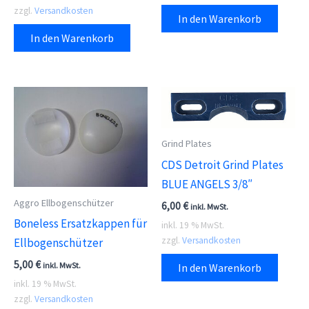
zzgl.
Versandkosten
In den Warenkorb
In den Warenkorb
Grind Plates
CDS Detroit Grind Plates
BLUE ANGELS 3/8″
Aggro Ellbogenschützer
6,00
€
inkl. MwSt.
Boneless Ersatzkappen für
inkl. 19 % MwSt.
zzgl.
Versandkosten
Ellbogenschützer
5,00
€
inkl. MwSt.
In den Warenkorb
inkl. 19 % MwSt.
zzgl.
Versandkosten