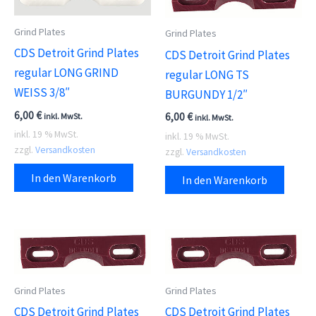
Grind Plates
Grind Plates
CDS Detroit Grind Plates
CDS Detroit Grind Plates
regular LONG GRIND
regular LONG TS
WEISS 3/8″
BURGUNDY 1/2″
6,00
€
6,00
€
inkl. MwSt.
inkl. MwSt.
inkl. 19 % MwSt.
inkl. 19 % MwSt.
zzgl.
Versandkosten
zzgl.
Versandkosten
In den Warenkorb
In den Warenkorb
Grind Plates
Grind Plates
CDS Detroit Grind Plates
CDS Detroit Grind Plates