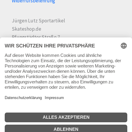
Widerrufsbelehrung
Jürgen Lutz Sportartikel
Skateshop.de
Pfungstädter Straße 7
64342 Seeheim-Jugenheim
Tel.
06257 868181
Mail:
info@skateshop.de
Warenkorb
Mein Konto