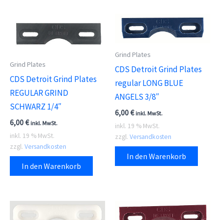
Grind Plates
Grind Plates
CDS Detroit Grind Plates
CDS Detroit Grind Plates
regular LONG BLUE
REGULAR GRIND
ANGELS 3/8″
SCHWARZ 1/4″
6,00
€
inkl. MwSt.
6,00
€
inkl. MwSt.
inkl. 19 % MwSt.
inkl. 19 % MwSt.
zzgl.
Versandkosten
zzgl.
Versandkosten
In den Warenkorb
In den Warenkorb