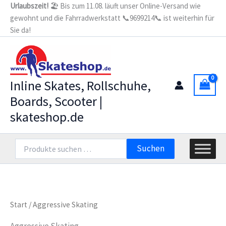
Zum
Urlaubszeit!
🏖️ Bis zum 11.08. läuft unser Online-Versand wie
gewohnt und die Fahrradwerkstatt 📞9699214📞 ist weiterhin für
Inhalt
Sie da!
springen
Inline Skates, Rollschuhe,
Boards, Scooter |
skateshop.de
Suchen
Suchen
nach:
Start
/ Aggressive Skating
Aggressive Skating