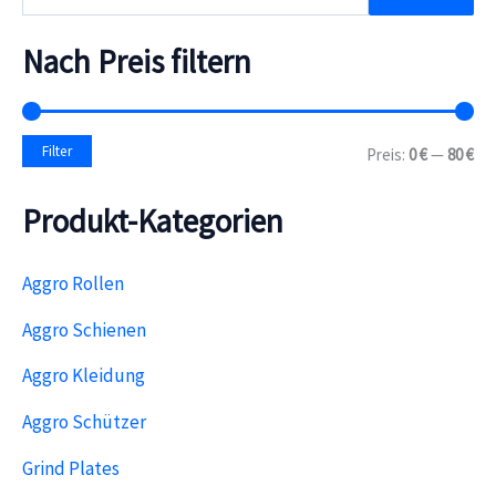
u
c
h
Nach Preis filtern
e
n
n
a
M
M
Filter
Preis:
0 €
—
80 €
c
i
a
h
n
x
:
Produkt-Kategorien
.
.
P
P
r
r
e
e
Aggro Rollen
i
i
s
s
Aggro Schienen
Aggro Kleidung
Aggro Schützer
Grind Plates