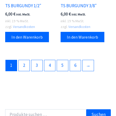
TS BURGUNDY 1/2″
TS BURGUNDY 3/8″
6,00
€
6,00
€
inkl. MwSt.
inkl. MwSt.
inkl. 19 % MwSt.
inkl. 19 % MwSt.
zzgl.
Versandkosten
zzgl.
Versandkosten
In den Warenkorb
In den Warenkorb
1
2
3
4
5
6
→
S
Suchen