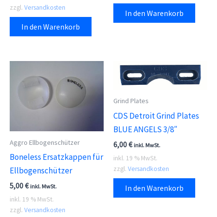
zzgl.
Versandkosten
In den Warenkorb
In den Warenkorb
Grind Plates
CDS Detroit Grind Plates
BLUE ANGELS 3/8″
Aggro Ellbogenschützer
6,00
€
inkl. MwSt.
Boneless Ersatzkappen für
inkl. 19 % MwSt.
zzgl.
Versandkosten
Ellbogenschützer
5,00
€
inkl. MwSt.
In den Warenkorb
inkl. 19 % MwSt.
zzgl.
Versandkosten