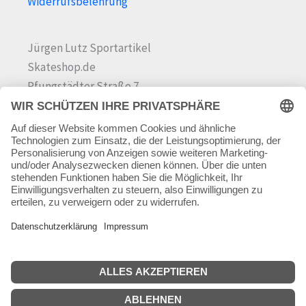
Widerrufsbelehrung
Jürgen Lutz Sportartikel
Skateshop.de
Pfungstädter Straße 7
64342 Seeheim-Jugenheim
Tel.
06257 868181
Mail:
info@skateshop.de
Warenkorb
Mein Konto