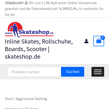
Zum
Urlaubszeit!
🏖️ Bis zum 11.08. läuft unser Online-Versand wie
gewohnt und die Fahrradwerkstatt 📞9699214📞 ist weiterhin für
Inhalt
Sie da!
springen
Inline Skates, Rollschuhe,
Boards, Scooter |
skateshop.de
Suchen
Suchen
nach:
Start
/ Aggressive Skating
Aggressive Skating