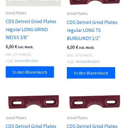
Grind Plates
Grind Plates
CDS Detroit Grind Plates
CDS Detroit Grind Plates
regular LONG GRIND
regular LONG TS
WEISS 3/8″
BURGUNDY 1/2″
6,00
€
6,00
€
inkl. MwSt.
inkl. MwSt.
inkl. 19 % MwSt.
inkl. 19 % MwSt.
zzgl.
Versandkosten
zzgl.
Versandkosten
In den Warenkorb
In den Warenkorb
Grind Plates
Grind Plates
CDS Detroit Grind Plates
CDS Detroit Grind Plates