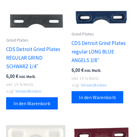
Grind Plates
Grind Plates
CDS Detroit Grind Plates
CDS Detroit Grind Plates
regular LONG BLUE
REGULAR GRIND
ANGELS 3/8″
SCHWARZ 1/4″
6,00
€
inkl. MwSt.
6,00
€
inkl. MwSt.
inkl. 19 % MwSt.
inkl. 19 % MwSt.
zzgl.
Versandkosten
zzgl.
Versandkosten
In den Warenkorb
In den Warenkorb