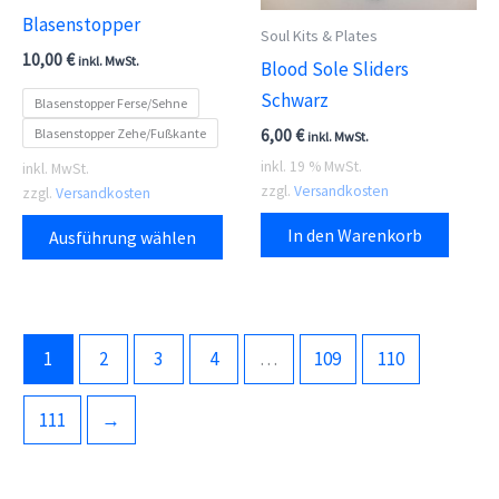
Blasenstopper
Soul Kits & Plates
10,00
€
inkl. MwSt.
Blood Sole Sliders
Schwarz
Blasenstopper Ferse/Sehne
Blasenstopper Zehe/Fußkante
6,00
€
inkl. MwSt.
inkl. 19 % MwSt.
inkl. MwSt.
zzgl.
Versandkosten
zzgl.
Versandkosten
Dieses
In den Warenkorb
Ausführung wählen
Produkt
weist
mehrere
Varianten
1
2
3
4
…
109
110
auf.
Die
111
→
Optionen
können