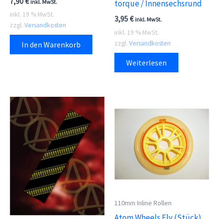
7,90
€
inkl. MwSt.
torque / Innensechsrund
inkl. 19 % MwSt.
3,95
€
inkl. MwSt.
zzgl.
Versandkosten
inkl. 19 % MwSt.
zzgl.
Versandkosten
In den Warenkorb
Weiterlesen
110mm Inline Rollen
Atom Wheels Fly (Stück)