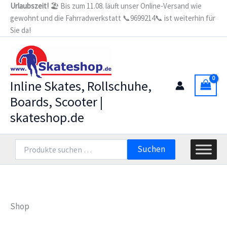
Zum
Urlaubszeit!
🏖️ Bis zum 11.08. läuft unser Online-Versand wie
gewohnt und die Fahrradwerkstatt 📞9699214📞 ist weiterhin für
Inhalt
Sie da!
springen
Inline Skates, Rollschuhe,
Boards, Scooter |
skateshop.de
Suchen
Suchen
nach:
Shop