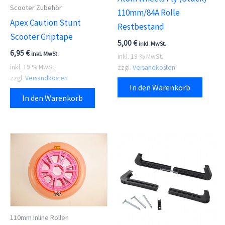
Scooter Zubehör
110mm/84A Rolle
Apex Caution Stunt
Restbestand
Scooter Griptape
5,00
€
inkl. MwSt.
6,95
€
inkl. MwSt.
inkl. 19 % MwSt.
inkl. 19 % MwSt.
zzgl.
Versandkosten
zzgl.
Versandkosten
In den Warenkorb
In den Warenkorb
110mm Inline Rollen