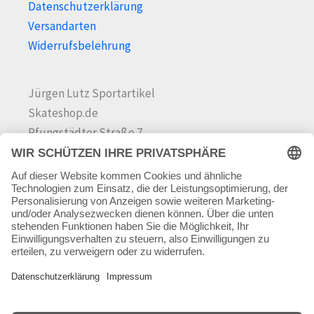
Datenschutzerklärung
Versandarten
Widerrufsbelehrung
Jürgen Lutz Sportartikel
Skateshop.de
Pfungstädter Straße 7
64342 Seeheim-Jugenheim
Tel.
06257 868181
Mail:
info@skateshop.de
Warenkorb
Mein Konto