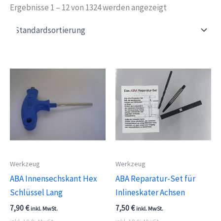
Ergebnisse 1 – 12 von 1324 werden angezeigt
Werkzeug
Werkzeug
ABA Innensechskant Hex
ABA Reparatur-Set für
Schlüssel Lang
Inlineskater Achsen
7,90
€
7,50
€
inkl. MwSt.
inkl. MwSt.