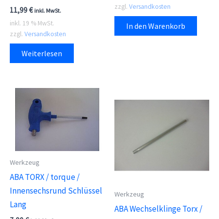
zzgl.
Versandkosten
11,99
€
inkl. MwSt.
inkl. 19 % MwSt.
In den Warenkorb
zzgl.
Versandkosten
Weiterlesen
Werkzeug
ABA TORX / torque /
Innensechsrund Schlüssel
Werkzeug
Lang
ABA Wechselklinge Torx /