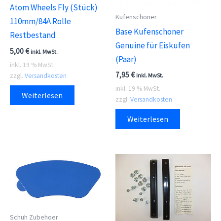
Atom Wheels Fly (Stück)
Kufenschoner
110mm/84A Rolle
Base Kufenschoner
Restbestand
Genuine für Eiskufen
5,00
€
inkl. MwSt.
(Paar)
inkl. 19 % MwSt.
7,95
€
zzgl.
Versandkosten
inkl. MwSt.
inkl. 19 % MwSt.
Weiterlesen
zzgl.
Versandkosten
Weiterlesen
Schuh Zubehoer