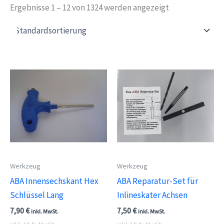
Ergebnisse 1 – 12 von 1324 werden angezeigt
Werkzeug
Werkzeug
ABA Innensechskant Hex
ABA Reparatur-Set für
Schlüssel Lang
Inlineskater Achsen
7,90
€
7,50
€
inkl. MwSt.
inkl. MwSt.