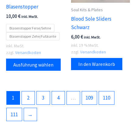
Blasenstopper
Soul Kits & Plates
10,00
€
inkl. MwSt.
Blood Sole Sliders
Schwarz
Blasenstopper Ferse/Sehne
Blasenstopper Zehe/Fußkante
6,00
€
inkl. MwSt.
inkl. 19 % MwSt.
inkl. MwSt.
zzgl.
Versandkosten
zzgl.
Versandkosten
Dieses
In den Warenkorb
Ausführung wählen
Produkt
weist
mehrere
Varianten
1
2
3
4
…
109
110
auf.
Die
111
→
Optionen
können