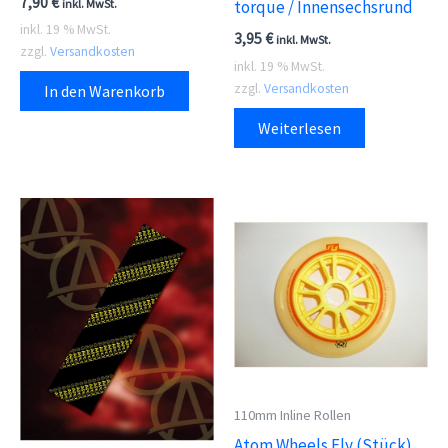
7,90
€
inkl. MwSt.
torque / Innensechsrund
inkl. 19 % MwSt.
3,95
€
inkl. MwSt.
zzgl.
Versandkosten
inkl. 19 % MwSt.
zzgl.
Versandkosten
In den Warenkorb
Weiterlesen
110mm Inline Rollen
Atom Wheels Fly (Stück)