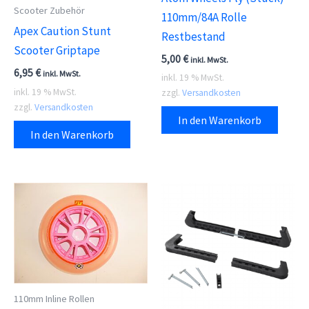
Scooter Zubehör
110mm/84A Rolle
Apex Caution Stunt
Restbestand
Scooter Griptape
5,00
€
inkl. MwSt.
6,95
€
inkl. MwSt.
inkl. 19 % MwSt.
inkl. 19 % MwSt.
zzgl.
Versandkosten
zzgl.
Versandkosten
In den Warenkorb
In den Warenkorb
110mm Inline Rollen