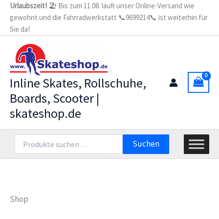
Zum
Urlaubszeit!
🏖️ Bis zum 11.08. läuft unser Online-Versand wie
gewohnt und die Fahrradwerkstatt 📞9699214📞 ist weiterhin für
Inhalt
Sie da!
springen
Inline Skates, Rollschuhe,
Boards, Scooter |
skateshop.de
Suchen
Suchen
nach:
Shop