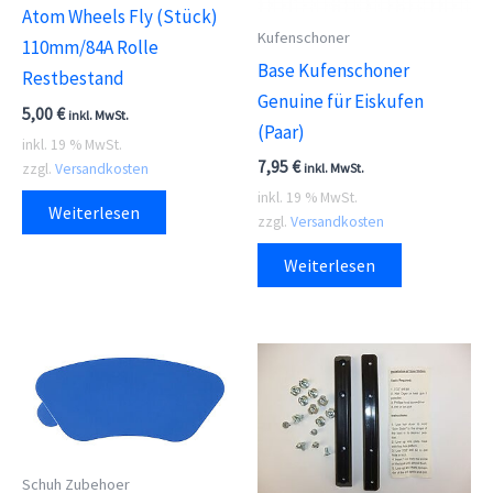
Atom Wheels Fly (Stück)
Kufenschoner
110mm/84A Rolle
Base Kufenschoner
Restbestand
Genuine für Eiskufen
5,00
€
inkl. MwSt.
(Paar)
inkl. 19 % MwSt.
7,95
€
zzgl.
Versandkosten
inkl. MwSt.
inkl. 19 % MwSt.
Weiterlesen
zzgl.
Versandkosten
Weiterlesen
Schuh Zubehoer