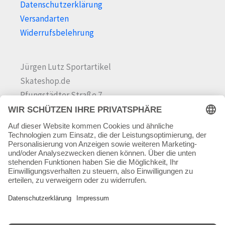
Datenschutzerklärung
Versandarten
Widerrufsbelehrung
Jürgen Lutz Sportartikel
Skateshop.de
Pfungstädter Straße 7
64342 Seeheim-Jugenheim
Tel.
06257 868181
Mail:
info@skateshop.de
Warenkorb
Mein Konto