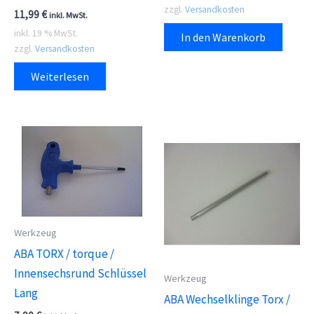
zzgl.
Versandkosten
11,99
€
inkl. MwSt.
inkl. 19 % MwSt.
In den Warenkorb
zzgl.
Versandkosten
Weiterlesen
Werkzeug
ABA TORX / torque /
Innensechsrund Schlüssel
Werkzeug
Lang
ABA Wechselklinge Torx /