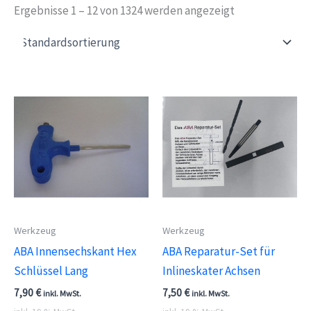
Ergebnisse 1 – 12 von 1324 werden angezeigt
Werkzeug
Werkzeug
ABA Innensechskant Hex
ABA Reparatur-Set für
Schlüssel Lang
Inlineskater Achsen
7,90
€
7,50
€
inkl. MwSt.
inkl. MwSt.