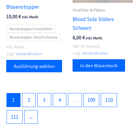
Blasenstopper
Soul Kits & Plates
10,00
€
inkl. MwSt.
Blood Sole Sliders
Schwarz
Blasenstopper Ferse/Sehne
Blasenstopper Zehe/Fußkante
6,00
€
inkl. MwSt.
inkl. 19 % MwSt.
inkl. MwSt.
zzgl.
Versandkosten
zzgl.
Versandkosten
Dieses
In den Warenkorb
Ausführung wählen
Produkt
weist
mehrere
Varianten
1
2
3
4
…
109
110
auf.
Die
111
→
Optionen
können