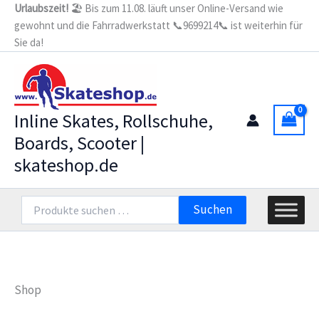
Zum
Urlaubszeit!
🏖️ Bis zum 11.08. läuft unser Online-Versand wie
gewohnt und die Fahrradwerkstatt 📞9699214📞 ist weiterhin für
Inhalt
Sie da!
springen
Inline Skates, Rollschuhe,
Boards, Scooter |
skateshop.de
Suchen
Suchen
nach:
Shop