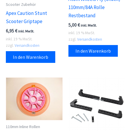
Scooter Zubehör
110mm/84A Rolle
Apex Caution Stunt
Restbestand
Scooter Griptape
5,00
€
inkl. MwSt.
6,95
€
inkl. MwSt.
inkl. 19 % MwSt.
inkl. 19 % MwSt.
zzgl.
Versandkosten
zzgl.
Versandkosten
In den Warenkorb
In den Warenkorb
110mm Inline Rollen