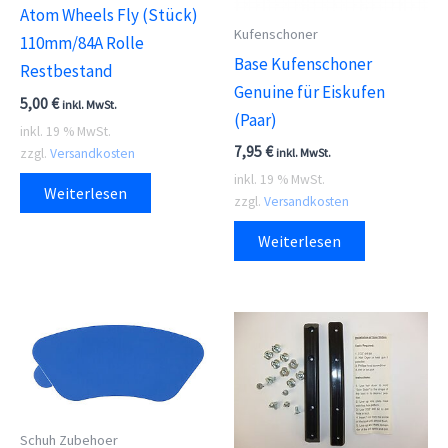
Atom Wheels Fly (Stück)
Kufenschoner
110mm/84A Rolle
Base Kufenschoner
Restbestand
Genuine für Eiskufen
5,00
€
inkl. MwSt.
(Paar)
inkl. 19 % MwSt.
7,95
€
zzgl.
Versandkosten
inkl. MwSt.
inkl. 19 % MwSt.
Weiterlesen
zzgl.
Versandkosten
Weiterlesen
Schuh Zubehoer