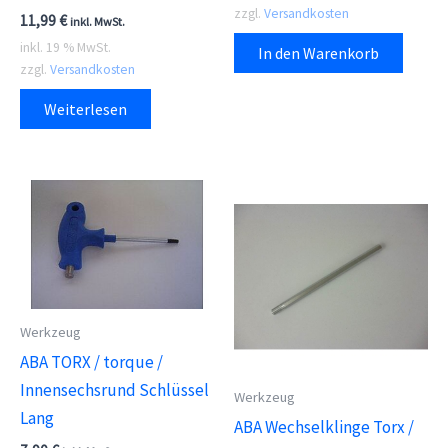
zzgl.
Versandkosten
11,99
€
inkl. MwSt.
inkl. 19 % MwSt.
In den Warenkorb
zzgl.
Versandkosten
Weiterlesen
Werkzeug
ABA TORX / torque /
Innensechsrund Schlüssel
Werkzeug
Lang
ABA Wechselklinge Torx /