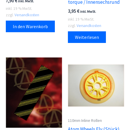
7,90
€
inkl. MwSt.
torque / Innensechsrund
inkl. 19 % MwSt.
3,95
€
inkl. MwSt.
zzgl.
Versandkosten
inkl. 19 % MwSt.
zzgl.
Versandkosten
In den Warenkorb
Weiterlesen
110mm Inline Rollen
Atom Wheels Fly (Stück)