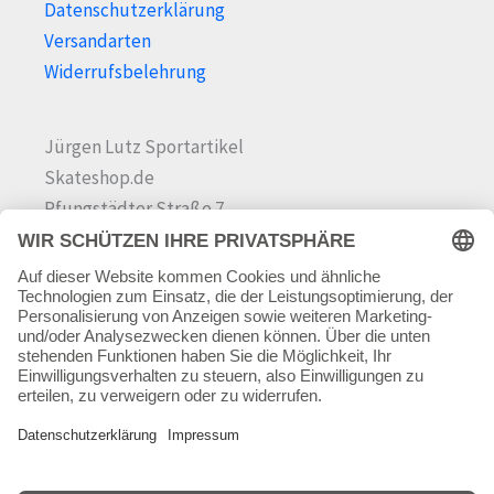
Datenschutzerklärung
Versandarten
Widerrufsbelehrung
Jürgen Lutz Sportartikel
Skateshop.de
Pfungstädter Straße 7
64342 Seeheim-Jugenheim
Tel.
06257 868181
Mail:
info@skateshop.de
Warenkorb
Mein Konto