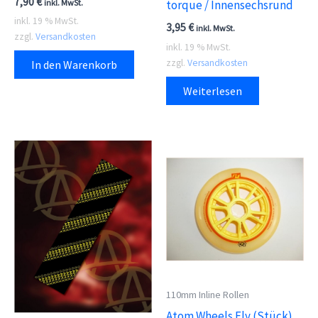
7,90
€
inkl. MwSt.
torque / Innensechsrund
inkl. 19 % MwSt.
3,95
€
inkl. MwSt.
zzgl.
Versandkosten
inkl. 19 % MwSt.
zzgl.
Versandkosten
In den Warenkorb
Weiterlesen
110mm Inline Rollen
Atom Wheels Fly (Stück)