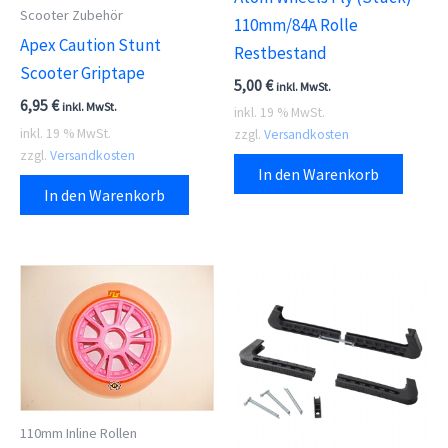
Scooter Zubehör
110mm/84A Rolle
Apex Caution Stunt
Restbestand
Scooter Griptape
5,00
€
inkl. MwSt.
6,95
€
inkl. MwSt.
inkl. 19 % MwSt.
inkl. 19 % MwSt.
zzgl.
Versandkosten
zzgl.
Versandkosten
In den Warenkorb
In den Warenkorb
110mm Inline Rollen