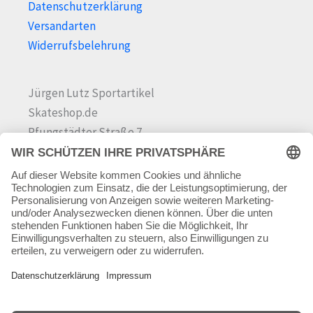
Datenschutzerklärung
Versandarten
Widerrufsbelehrung
Jürgen Lutz Sportartikel
Skateshop.de
Pfungstädter Straße 7
64342 Seeheim-Jugenheim
Tel.
06257 868181
Mail:
info@skateshop.de
Warenkorb
Mein Konto