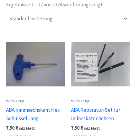
Ergebnisse 1 – 12 von 1324 werden angezeigt
Werkzeug
Werkzeug
ABA Innensechskant Hex
ABA Reparatur-Set für
Schlüssel Lang
Inlineskater Achsen
7,90
€
7,50
€
inkl. MwSt.
inkl. MwSt.