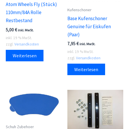
Atom Wheels Fly (Stück)
Kufenschoner
110mm/84A Rolle
Base Kufenschoner
Restbestand
Genuine für Eiskufen
5,00
€
inkl. MwSt.
(Paar)
inkl. 19 % MwSt.
7,95
€
zzgl.
Versandkosten
inkl. MwSt.
inkl. 19 % MwSt.
Weiterlesen
zzgl.
Versandkosten
Weiterlesen
Schuh Zubehoer