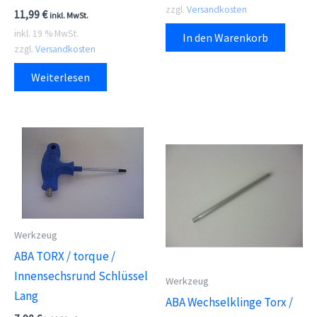
zzgl.
Versandkosten
11,99
€
inkl. MwSt.
inkl. 19 % MwSt.
In den Warenkorb
zzgl.
Versandkosten
Weiterlesen
Werkzeug
ABA TORX / torque /
Innensechsrund Schlüssel
Werkzeug
Lang
ABA Wechselklinge Torx /