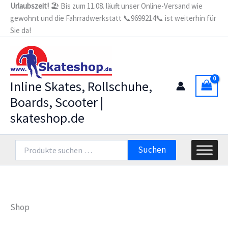
Zum
Urlaubszeit!
🏖️ Bis zum 11.08. läuft unser Online-Versand wie
gewohnt und die Fahrradwerkstatt 📞9699214📞 ist weiterhin für
Inhalt
Sie da!
springen
Inline Skates, Rollschuhe,
Boards, Scooter |
skateshop.de
Suchen
Suchen
nach:
Shop