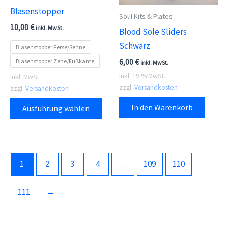
Blasenstopper
Soul Kits & Plates
10,00
€
inkl. MwSt.
Blood Sole Sliders
Schwarz
Blasenstopper Ferse/Sehne
Blasenstopper Zehe/Fußkante
6,00
€
inkl. MwSt.
inkl. 19 % MwSt.
inkl. MwSt.
zzgl.
Versandkosten
zzgl.
Versandkosten
Dieses
In den Warenkorb
Ausführung wählen
Produkt
weist
mehrere
Varianten
1
2
3
4
…
109
110
auf.
Die
111
→
Optionen
können