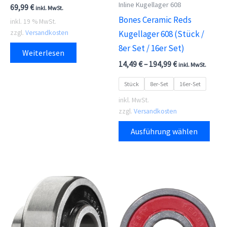
Inline Kugellager 608
69,99
€
inkl. MwSt.
Bones Ceramic Reds
inkl. 19 % MwSt.
zzgl.
Versandkosten
Kugellager 608 (Stück /
8er Set / 16er Set)
Weiterlesen
14,49
€
–
194,99
€
inkl. MwSt.
Stück
8er-Set
16er-Set
inkl. MwSt.
zzgl.
Versandkosten
Dies
Ausführung wählen
Prod
weis
meh
Vari
auf.
Die
Opti