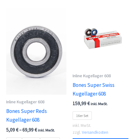
mehrere
Vari
Varianten
auf.
auf.
Die
Die
Opti
Optionen
kön
können
auf
auf
der
der
Prod
Inline Kugellager 608
Produktseite
gewä
Bones Super Swiss
gewählt
wer
Kugellager 608
werden
Inline Kugellager 608
159,99
€
inkl. MwSt.
Bones Super Reds
16er Set
Kugellager 608
inkl. MwSt.
5,09
€
–
69,99
€
inkl. MwSt.
zzgl.
Versandkosten