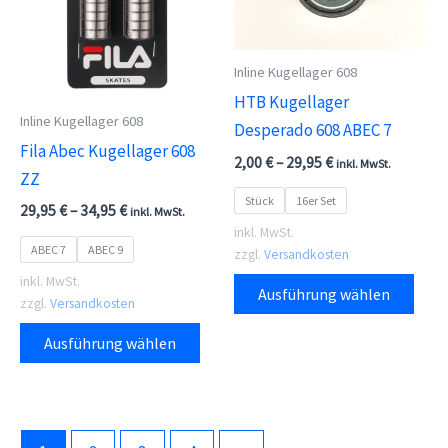
Opti
kön
auf
Inline Kugellager 608
der
HTB Kugellager
Inline Kugellager 608
Prod
Desperado 608 ABEC 7
Fila Abec Kugellager 608
gewä
2,00
€
–
29,95
€
inkl. MwSt.
ZZ
wer
Stück
16er Set
29,95
€
–
34,95
€
inkl. MwSt.
inkl. MwSt.
ABEC 7
ABEC 9
zzgl.
Versandkosten
Dies
inkl. MwSt.
Ausführung wählen
zzgl.
Versandkosten
Prod
Dieses
weis
Ausführung wählen
Produkt
meh
weist
Vari
mehrere
auf.
Varianten
Die