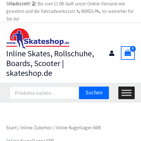
Zum
Urlaubszeit!
🏖️ Bis zum 11.08. läuft unser Online-Versand wie
gewohnt und die Fahrradwerkstatt 📞9699214📞 ist weiterhin für
Inhalt
Sie da!
springen
Inline Skates, Rollschuhe,
Boards, Scooter |
skateshop.de
Suchen
Suchen
nach:
Start
/
Inline Zubehör
/ Inline Kugellager 608
Inline Kugellager 608