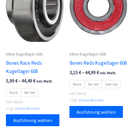
kön
auf
der
Prod
gewä
wer
Inline Kugellager 608
Inline Kugellager 608
Bones Race Reds
Bones Reds Kugellager 608
Kugellager 608
3,15
€
–
44,99
€
inkl. MwSt.
5,99
€
–
44,49
€
inkl. MwSt.
Stück
8er-Set
16er-Set
Stück
8er-Set
inkl. MwSt.
zzgl.
Versandkosten
inkl. MwSt.
Dies
zzgl.
Versandkosten
Ausführung wählen
Dieses
Prod
Ausführung wählen
Produkt
weis
weist
meh