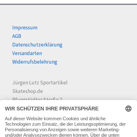
e
e
i
i
s
s
Impressum
AGB
Datenschutzerklärung
Versandarten
Widerrufsbelehrung
Jürgen Lutz Sportartikel
Skateshop.de
Pfungstädter Straße 7
64342 Seeheim-Jugenheim
Tel.
06257 868181
Mail:
info@skateshop.de