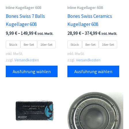
werden
Inline Kugellager 608
Inline Kugellager 608
Bones Swiss 7 Balls
Bones Swiss Ceramics
Kugellager 608
Kugellager 608
9,99
€
–
149,99
€
28,99
€
–
374,99
€
inkl. MwSt.
inkl. MwSt.
Stück
8er-Set
16er-Set
Stück
8er-Set
16er-Set
inkl. MwSt.
inkl. MwSt.
zzgl.
Versandkosten
zzgl.
Versandkosten
Dieses
Dies
Ausführung wählen
Ausführung wählen
Produkt
Prod
weist
weis
mehrere
meh
Varianten
Vari
auf.
auf.
Die
Die
Optionen
Opti