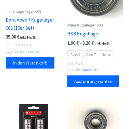
können
kön
auf
auf
Inline Kugellager 608
der
der
Bont Abec 7 Kugellager
Inline Kugellager 608
Produktseite
Prod
608 (16er Set)
BSB Kugellager
gewählt
gewä
35,00
€
inkl. MwSt.
werden
wer
1,90
€
–
8,20
€
inkl. MwSt.
inkl. 19 % MwSt.
zzgl.
Versandkosten
Abec 5
Abec 7
Swiss
In den Warenkorb
inkl. MwSt.
zzgl.
Versandkosten
Dies
Ausführung wählen
Prod
weis
meh
Vari
auf.
Die