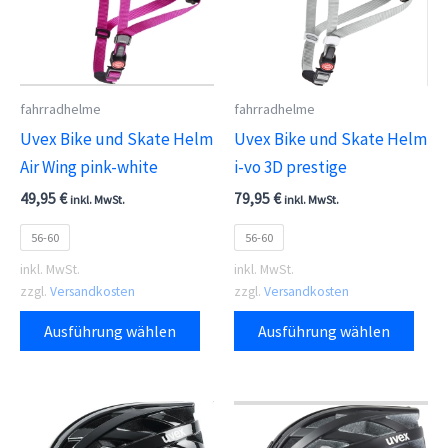
Optionen
Opti
können
kön
auf
auf
der
der
fahrradhelme
fahrradhelme
Produktseite
Prod
Uvex Bike und Skate Helm
Uvex Bike und Skate Helm
gewählt
gewä
Air Wing pink-white
i-vo 3D prestige
werden
wer
49,95
€
79,95
€
inkl. MwSt.
inkl. MwSt.
56-60
56-60
inkl. MwSt.
inkl. MwSt.
zzgl.
Versandkosten
zzgl.
Versandkosten
Dieses
Dies
Ausführung wählen
Ausführung wählen
Produkt
Prod
weist
weis
mehrere
meh
Varianten
Vari