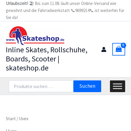
Zum
Urlaubszeit!
🏖️ Bis zum 11.08. läuft unser Online-Versand wie
gewohnt und die Fahrradwerkstatt 📞9699214📞 ist weiterhin für
Inhalt
Sie da!
springen
Inline Skates, Rollschuhe,
Boards, Scooter |
skateshop.de
Suchen
Suchen
nach:
Start
/ Uvex
Uvex