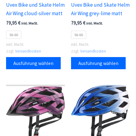
Uvex Bike und Skate Helm
Uvex Bike und Skate Helm
gewählt
gewä
Air Wing cloud-silver matt
Air Wing grey-lime matt
werden
wer
79,95
€
79,95
€
inkl. MwSt.
inkl. MwSt.
56-60
56-60
inkl. MwSt.
inkl. MwSt.
zzgl.
Versandkosten
zzgl.
Versandkosten
Dieses
Dies
Ausführung wählen
Ausführung wählen
Produkt
Prod
weist
weis
mehrere
meh
Varianten
Vari
auf.
auf.
Die
Die
Optionen
Opti
können
kön
auf
auf