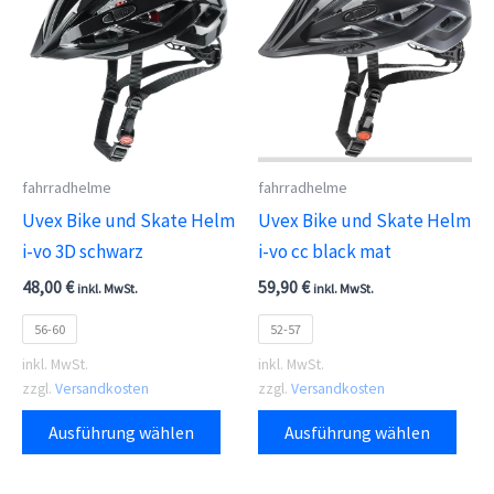
auf.
auf.
Die
Die
Optionen
Opti
können
kön
auf
auf
der
der
fahrradhelme
fahrradhelme
Produktseite
Prod
Uvex Bike und Skate Helm
Uvex Bike und Skate Helm
gewählt
gewä
i-vo 3D schwarz
i-vo cc black mat
werden
wer
48,00
€
59,90
€
inkl. MwSt.
inkl. MwSt.
56-60
52-57
inkl. MwSt.
inkl. MwSt.
zzgl.
Versandkosten
zzgl.
Versandkosten
Dieses
Dies
Ausführung wählen
Ausführung wählen
Produkt
Prod
weist
weis