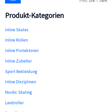
Preis:
10 €
—
140 €
c
i
a
h
n
x
:
Produkt-Kategorien
.
.
P
P
r
r
e
e
Inline Skates
i
i
s
s
Inline Rollen
Inline Protektoren
Inline Zubehör
Sport Bekleidung
Inline Disziplinen
Nordic Skating
Landroller