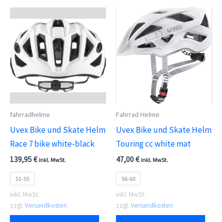
mehrere
meh
Varianten
Vari
auf.
auf.
Die
Die
Optionen
Opti
können
kön
auf
auf
der
der
fahrradhelme
Fahrrad Helme
Produktseite
Prod
Uvex Bike und Skate Helm
Uvex Bike und Skate Helm
gewählt
gewä
Race 7 bike white-black
Touring cc white mat
werden
wer
139,95
€
47,00
€
inkl. MwSt.
inkl. MwSt.
51-55
56-60
inkl. MwSt.
inkl. MwSt.
zzgl.
Versandkosten
zzgl.
Versandkosten
Dieses
Dies