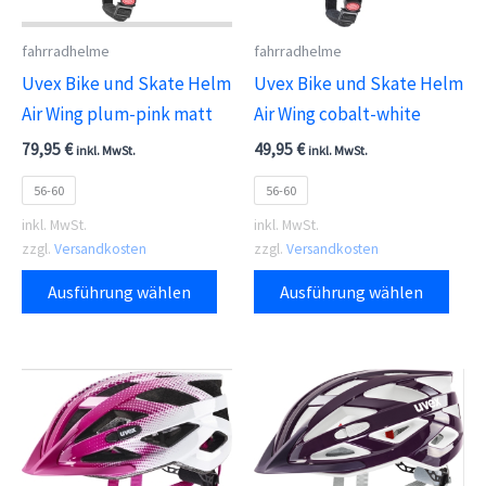
der
der
fahrradhelme
fahrradhelme
Produktseite
Prod
Uvex Bike und Skate Helm
Uvex Bike und Skate Helm
gewählt
gewä
Air Wing plum-pink matt
Air Wing cobalt-white
werden
wer
79,95
€
49,95
€
inkl. MwSt.
inkl. MwSt.
56-60
56-60
inkl. MwSt.
inkl. MwSt.
zzgl.
Versandkosten
zzgl.
Versandkosten
Dieses
Dies
Ausführung wählen
Ausführung wählen
Produkt
Prod
weist
weis
mehrere
meh
Varianten
Vari
auf.
auf.
Die
Die