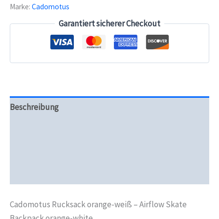
Marke:
Cadomotus
Airflow
Skate
Garantiert sicherer Checkout
Backpack
orange-
white
Menge
Beschreibung
Zusätzliche Informationen
Produktsicherheit
Rezensionen (0)
Cadomotus Rucksack orange-weiß – Airflow Skate
Backpack orange-white