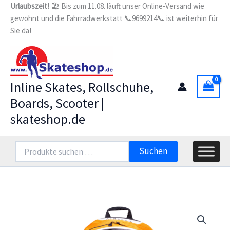
Zum
Urlaubszeit!
🏖️ Bis zum 11.08. läuft unser Online-Versand wie
weiß
gewohnt und die Fahrradwerkstatt 📞9699214📞 ist weiterhin für
Inhalt
-
Airflow
Sie da!
springen
Skate
Backpack
orange-
white
Menge
Inline Skates, Rollschuhe,
Boards, Scooter |
skateshop.de
Suchen
Suchen
nach: