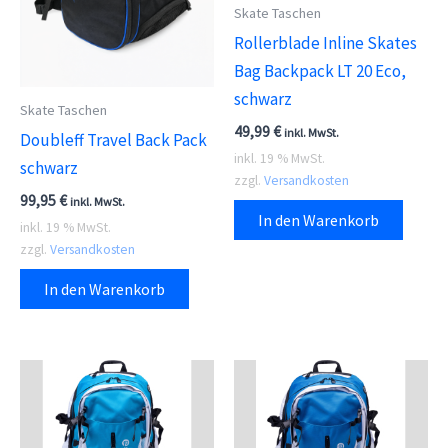
Skate Taschen
Rollerblade Inline Skates
Bag Backpack LT 20 Eco,
schwarz
Skate Taschen
49,99
€
inkl. MwSt.
Doubleff Travel Back Pack
inkl. 19 % MwSt.
schwarz
zzgl.
Versandkosten
99,95
€
inkl. MwSt.
In den Warenkorb
inkl. 19 % MwSt.
zzgl.
Versandkosten
In den Warenkorb