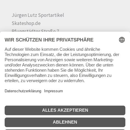
Jürgen Lutz Sportartikel
Skateshop.de
Pfungstädter Straße 7
64342 Seeheim-Jugenheim
Tel.
06257 868181
Mail:
info@skateshop.de
Warenkorb
Mein Konto
Copyright © 2026 skateshop.de