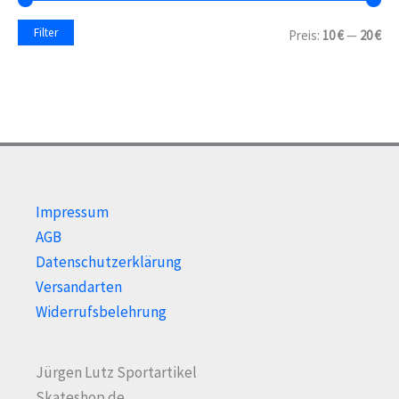
n
a
M
M
Filter
Preis:
10 €
—
20 €
c
i
a
h
n
x
:
.
.
P
P
r
r
e
e
i
i
s
s
Impressum
AGB
Datenschutzerklärung
Versandarten
Widerrufsbelehrung
Jürgen Lutz Sportartikel
Skateshop.de