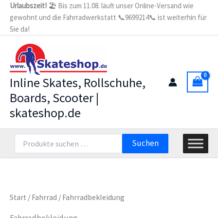
Zum
Urlaubszeit!
🏖️ Bis zum 11.08. läuft unser Online-Versand wie
gewohnt und die Fahrradwerkstatt 📞9699214📞 ist weiterhin für
Inhalt
Sie da!
springen
Inline Skates, Rollschuhe,
Boards, Scooter |
skateshop.de
Suchen
Suchen
nach:
Start
/
Fahrrad
/ Fahrradbekleidung
Fahrradbekleidung