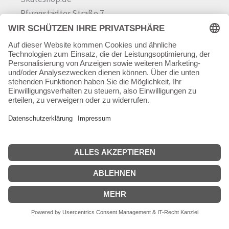
Pfungstädter Straße 7
64342 Seeheim-Jugenheim
Tel.
06257 868181
Mail:
info@skateshop.de
Warenkorb
Mein Konto
Copyright © 2026 skateshop.de
SEHR GUT
(5 / 5)
aus
45
Bewertungen bei: google.com ⓘ
Informationen zur Echtheit der Bewertungen