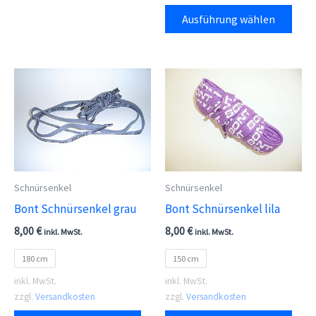
Dies
Ausführung wählen
Prod
weis
meh
Vari
auf.
Die
Opti
kön
auf
Schnürsenkel
Schnürsenkel
der
Bont Schnürsenkel grau
Bont Schnürsenkel lila
Prod
8,00
€
8,00
€
inkl. MwSt.
inkl. MwSt.
gewä
180 cm
150 cm
wer
inkl. MwSt.
inkl. MwSt.
zzgl.
Versandkosten
zzgl.
Versandkosten
Dieses
Dies