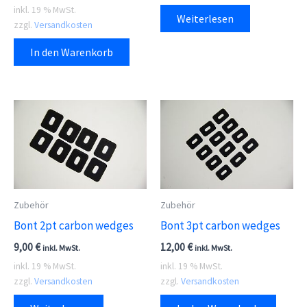
inkl. 19 % MwSt.
Weiterlesen
zzgl.
Versandkosten
In den Warenkorb
Zubehör
Zubehör
Bont 2pt carbon wedges
Bont 3pt carbon wedges
9,00
€
12,00
€
inkl. MwSt.
inkl. MwSt.
inkl. 19 % MwSt.
inkl. 19 % MwSt.
zzgl.
Versandkosten
zzgl.
Versandkosten