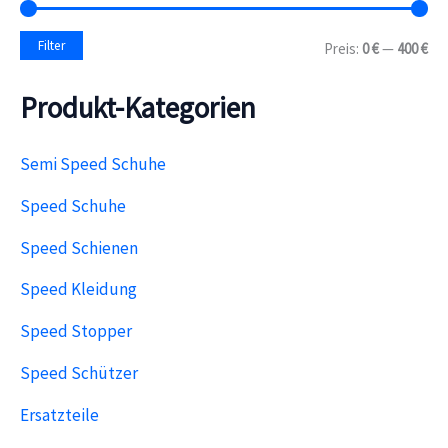
n
a
M
M
Filter
Preis:
0 €
—
400 €
c
i
a
h
n
x
:
Produkt-Kategorien
.
.
P
P
r
r
e
e
Semi Speed Schuhe
i
i
s
s
Speed Schuhe
Speed Schienen
Speed Kleidung
Speed Stopper
Speed Schützer
Ersatzteile