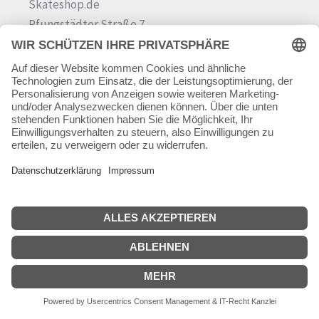
Skateshop.de
Pfungstädter Straße 7
64342 Seeheim-Jugenheim
Tel.
06257 868181
Mail:
info@skateshop.de
Warenkorb
Mein Konto
Copyright © 2026 skateshop.de
SEHR GUT
(5 / 5)
aus
45
Bewertungen bei: google.com ⓘ
Informationen zur Echtheit der Bewertungen