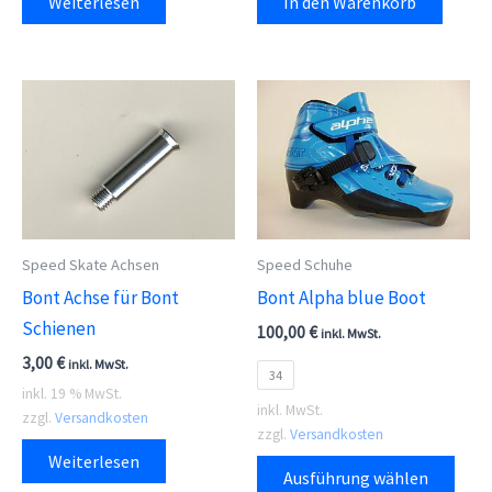
Weiterlesen
In den Warenkorb
Speed Skate Achsen
Speed Schuhe
Bont Achse für Bont
Bont Alpha blue Boot
Schienen
100,00
€
inkl. MwSt.
3,00
€
inkl. MwSt.
34
inkl. 19 % MwSt.
inkl. MwSt.
zzgl.
Versandkosten
zzgl.
Versandkosten
Dies
Weiterlesen
Ausführung wählen
Prod