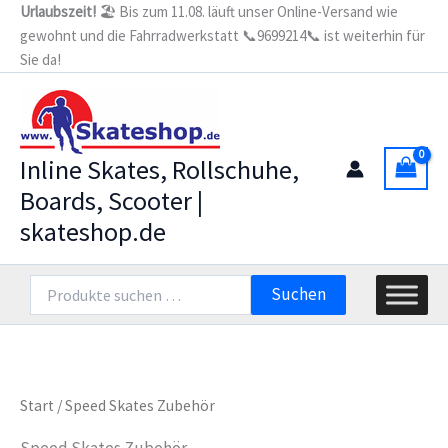
Zum
Urlaubszeit!
🏖️ Bis zum 11.08. läuft unser Online-Versand wie
gewohnt und die Fahrradwerkstatt 📞9699214📞 ist weiterhin für
Inhalt
Sie da!
springen
Inline Skates, Rollschuhe,
Boards, Scooter |
skateshop.de
Suchen
Suchen
nach:
Start
/ Speed Skates Zubehör
Speed Skates Zubehör