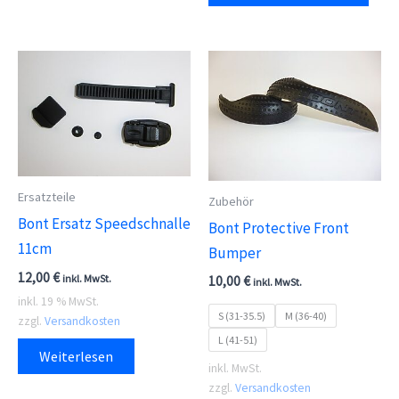
weis
meh
Vari
auf.
Die
Opti
kön
Ersatzteile
auf
Zubehör
Bont Ersatz Speedschnalle
der
Bont Protective Front
11cm
Prod
Bumper
gewä
12,00
€
inkl. MwSt.
10,00
€
inkl. MwSt.
wer
inkl. 19 % MwSt.
S (31-35.5)
M (36-40)
zzgl.
Versandkosten
L (41-51)
Weiterlesen
inkl. MwSt.
zzgl.
Versandkosten