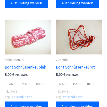
Ausführung wählen
Ausführung wählen
Produkt
Prod
weist
weis
mehrere
meh
Varianten
Vari
auf.
auf.
Die
Die
Optionen
Opti
können
kön
auf
auf
Schnürsenkel
Zubehör
der
der
Bont Schnürsenkel pink
Bont Schnürsenkel rot
Produktseite
Prod
8,00
€
8,00
€
inkl. MwSt.
inkl. MwSt.
gewählt
gewä
120 cm
150 cm
180 cm
120 cm
150 cm
180 cm
werden
wer
inkl. MwSt.
inkl. MwSt.
zzgl.
Versandkosten
zzgl.
Versandkosten
Dieses
Dies
Ausführung wählen
Ausführung wählen