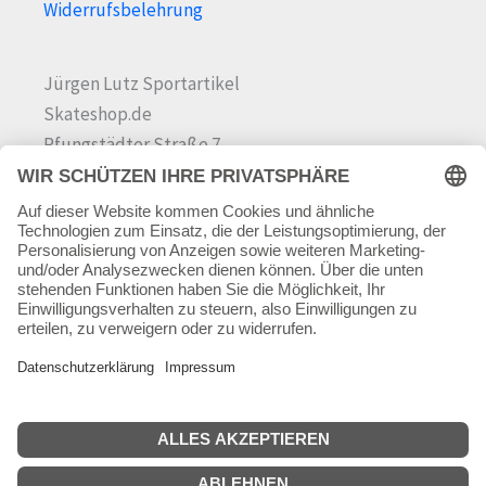
Widerrufsbelehrung
Jürgen Lutz Sportartikel
Skateshop.de
Pfungstädter Straße 7
64342 Seeheim-Jugenheim
Tel.
06257 868181
Mail:
info@skateshop.de
Warenkorb
Mein Konto