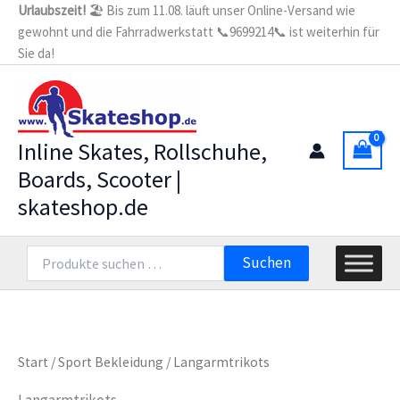
Zum
Urlaubszeit!
🏖️ Bis zum 11.08. läuft unser Online-Versand wie
gewohnt und die Fahrradwerkstatt 📞9699214📞 ist weiterhin für
Inhalt
Sie da!
springen
Inline Skates, Rollschuhe,
Boards, Scooter |
skateshop.de
Suchen
Suchen
nach:
Start
/
Sport Bekleidung
/ Langarmtrikots
Langarmtrikots