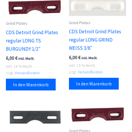
Grind Plates
Grind Plates
CDS Detroit Grind Plates
CDS Detroit Grind Plates
regular LONG GRIND
regular LONG TS
WEISS 3/8″
BURGUNDY 1/2″
6,00
€
6,00
€
inkl. MwSt.
inkl. MwSt.
inkl. 19 % MwSt.
inkl. 19 % MwSt.
zzgl.
Versandkosten
zzgl.
Versandkosten
In den Warenkorb
In den Warenkorb
Grind Plates