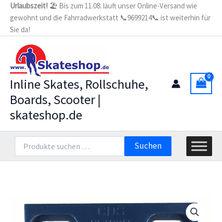
Zum
Urlaubszeit!
🏖️ Bis zum 11.08. läuft unser Online-Versand wie
Plates
gewohnt und die Fahrradwerkstatt 📞9699214📞 ist weiterhin für
Inhalt
regular
LONG
Sie da!
springen
BLUE
ANGELS
3/8"
Menge
Inline Skates, Rollschuhe,
Boards, Scooter |
skateshop.de
Suchen
Suchen
nach: