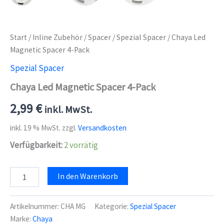
Start
/
Inline Zubehör
/
Spacer
/
Spezial Spacer
/ Chaya Led
Magnetic Spacer 4-Pack
Spezial Spacer
Chaya Led Magnetic Spacer 4-Pack
2,99
€
inkl. MwSt.
inkl. 19 % MwSt.
zzgl.
Versandkosten
Verfügbarkeit:
2 vorrätig
Chaya
In den Warenkorb
Led
Magnetic
Spacer
Artikelnummer:
CHA MG
Kategorie:
Spezial Spacer
4-
Marke:
Chaya
Pack