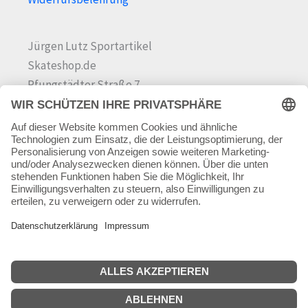
Jürgen Lutz Sportartikel
Skateshop.de
Pfungstädter Straße 7
64342 Seeheim-Jugenheim
Tel.
06257 868181
Mail:
info@skateshop.de
Warenkorb
Mein Konto