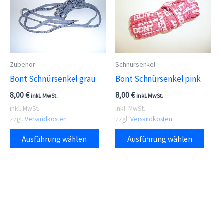
Die
Optionen
können
auf
Zubehör
Schnürsenkel
der
Bont Schnürsenkel grau
Bont Schnürsenkel pink
Produktseite
8,00
€
8,00
€
gewählt
inkl. MwSt.
inkl. MwSt.
inkl. MwSt.
inkl. MwSt.
werden
zzgl.
Versandkosten
zzgl.
Versandkosten
Dieses
Dies
Ausführung wählen
Ausführung wählen
Produkt
Prod
weist
weis
mehrere
meh
Varianten
Vari
auf.
auf.
Die
Die