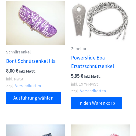
Zubehör
Schnürsenkel
Powerslide Boa
Bont Schnürsenkel lila
Ersatzschnürsenkel
8,00
€
inkl. MwSt.
5,95
€
inkl. MwSt.
inkl. MwSt.
inkl. 19 % MwSt.
zzgl.
Versandkosten
zzgl.
Versandkosten
Dieses
Ausführung wählen
Produkt
In den Warenkorb
weist
mehrere
Varianten
auf.