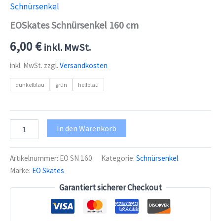
Schnürsenkel
EOSkates Schnürsenkel 160 cm
6,00
€
inkl. MwSt.
inkl. MwSt.
zzgl.
Versandkosten
dunkelblau
grün
hellblau
EOSkates
In den Warenkorb
Schnürsenkel
160
cm
Artikelnummer:
EO SN 160
Kategorie:
Schnürsenkel
Menge
Marke:
EO Skates
Garantiert sicherer Checkout