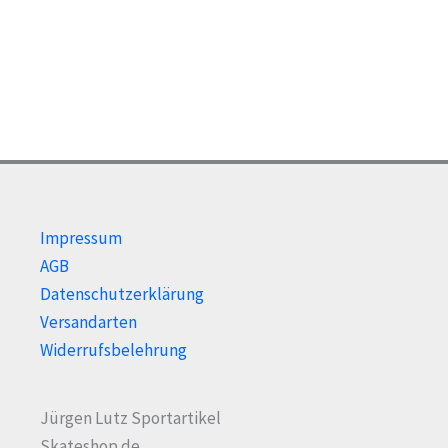
Optionen
Opti
können
kön
auf
auf
der
der
Produktseite
Prod
gewählt
gewä
werden
wer
Impressum
AGB
Datenschutzerklärung
Versandarten
Widerrufsbelehrung
Jürgen Lutz Sportartikel
Skateshop.de