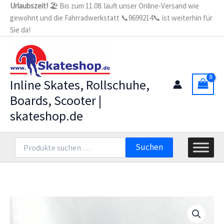
Zum
Urlaubszeit!
🏖️ Bis zum 11.08. läuft unser Online-Versand wie
gewohnt und die Fahrradwerkstatt 📞9699214📞 ist weiterhin für
Inhalt
Sie da!
springen
Inline Skates, Rollschuhe,
Boards, Scooter |
skateshop.de
Suchen
Suchen
nach: