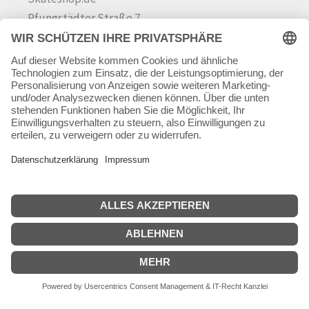
Pfungstädter Straße 7
64342 Seeheim-Jugenheim
Tel.
06257 868181
Mail:
info@skateshop.de
Warenkorb
Mein Konto
Copyright © 2026 skateshop.de
SEHR GUT
(5 / 5)
aus
45
Bewertungen bei: google.com ⓘ
Informationen zur Echtheit der Bewertungen