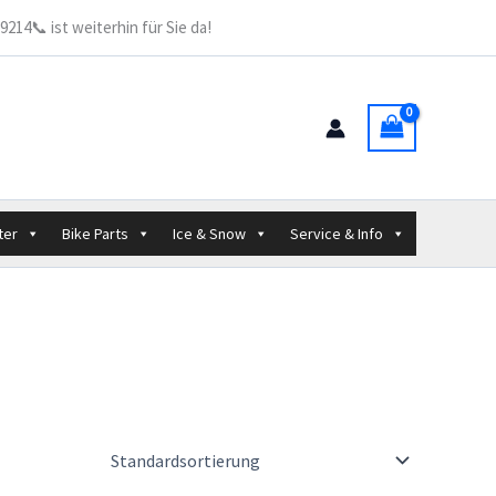
214📞 ist weiterhin für Sie da!
ter
Bike Parts
Ice & Snow
Service & Info