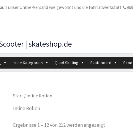
 läuft unser Online-Versand wie gewohnt und die Fahrradwerkstatt 📞9699
 Scooter | skateshop.de
g
Inline Kategorien
Quad Skating
Skateboard
Scoo
Start
/ Inline Rollen
Inline Rollen
Ergebnisse 1 – 12 von 212 werden angezeigt