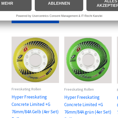
In den
zzgl.
Versandkosten
Warenkorb
In den
Warenkorb
Freeskating Rollen
Freeskating Rollen
Hyper Freeskating
Hyper Freeskating
Concrete Limited +G
Concrete Limited +G
76mm/84A Gelb (4er Set)
76mm/84A grün (4er Set)