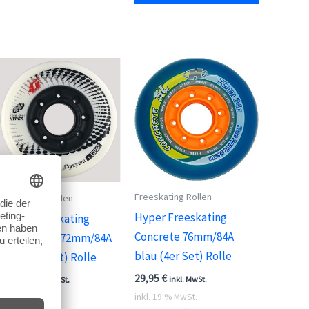
Freeskating Rollen
72mm Inline Rollen
Hyper Freeskating
Hyper Freeskating
Concrete 76mm/84A
Concrete +G 72mm/84A
blau (4er Set) Rolle
weiß (4er Set) Rolle
29,95
€
34,95
€
inkl. MwSt.
inkl. MwSt.
inkl. 19 % MwSt.
inkl. 19 % MwSt.