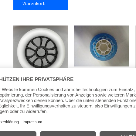
Warenkorb
76mm Inline Rollen
Hyper brilliant move
110mm Inline Rollen
76/82A (Stück) Rolle
EO-Skates-Wheels
Restbestand
GHOST 110mm/85A
3,49
€
inkl. MwSt.
(Stück)
inkl. 19 % MwSt.
9,99
€
inkl. MwSt.
zzgl.
Versandkosten
inkl. 19 % MwSt.