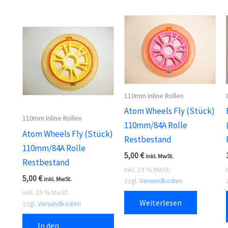
110mm Inline Rollen
Atom Wheels Fly (Stück)
110mm Inline Rollen
110mm/84A Rolle
Atom Wheels Fly (Stück)
Restbestand
110mm/84A Rolle
5,00
€
inkl. MwSt.
Restbestand
inkl. 19 % MwSt.
5,00
€
inkl. MwSt.
zzgl.
Versandkosten
inkl. 19 % MwSt.
Weiterlesen
zzgl.
Versandkosten
In den