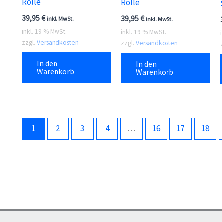
Rolle
Rolle
39,95
€
39,95
€
inkl. MwSt.
inkl. MwSt.
inkl. 19 % MwSt.
inkl. 19 % MwSt.
zzgl.
Versandkosten
zzgl.
Versandkosten
In den
In den
Warenkorb
Warenkorb
1
2
3
4
…
16
17
18