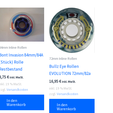
84mm Inline Rollen
Bont Invasion 84mm/84A
72mm Inline Rollen
(Stück) Rolle
Bullz Eye Rollen
Restbestand
EVOLUTION 72mm/82a
3,75
€
inkl. MwSt.
16,95
€
inkl. MwSt.
inkl. 19 % MwSt.
inkl. 19 % MwSt.
zzgl.
Versandkosten
zzgl.
Versandkosten
In den
Warenkorb
In den
Warenkorb