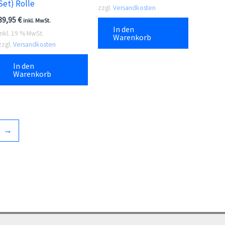
Set) Rolle
zzgl.
Versandkosten
39,95
€
inkl. MwSt.
In den
inkl. 19 % MwSt.
Warenkorb
zzgl.
Versandkosten
In den
Warenkorb
→