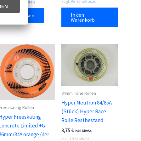
zzgl.
Versandkosten
zzgl.
Versandkosten
In den
Weiterlesen
Warenkorb
84mm Inline Rollen
Hyper Neutron 84/85A
Freeskating Rollen
(Stück) Hyper Race
Hyper Freeskating
Rolle Restbestand
Concrete Limited +G
3,75
€
inkl. MwSt.
76mm/84A orange (4er
inkl. 19 % MwSt.