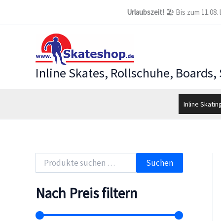
Zum
Urlaubszeit!
🏖️ Bis zum 11.08.
Inhalt
springen
Inline Skates, Rollschuhe, Boards,
Inline Skatin
S
Suchen
u
c
h
Nach Preis filtern
e
n
n