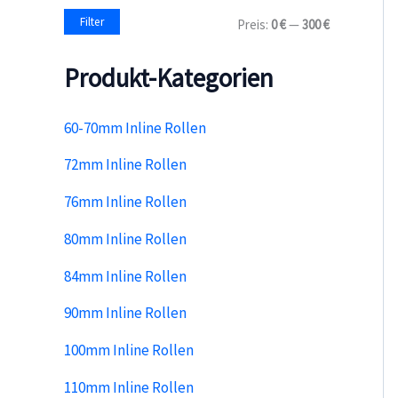
a
M
M
Filter
Preis:
0 €
—
300 €
c
i
a
h
n
x
:
Produkt-Kategorien
.
.
P
P
r
r
e
e
60-70mm Inline Rollen
i
i
s
s
72mm Inline Rollen
76mm Inline Rollen
80mm Inline Rollen
84mm Inline Rollen
90mm Inline Rollen
100mm Inline Rollen
110mm Inline Rollen