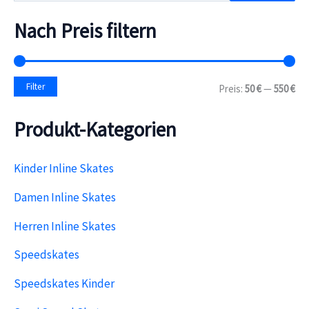
c
h
Nach Preis filtern
e
n
n
a
M
M
Filter
Preis:
50 €
—
550 €
c
i
a
h
n
x
:
Produkt-Kategorien
.
.
P
P
r
r
e
e
Kinder Inline Skates
i
i
s
s
Damen Inline Skates
Herren Inline Skates
Speedskates
Speedskates Kinder