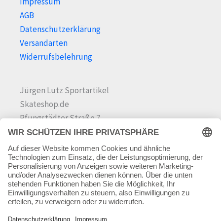
Impressum
AGB
Datenschutzerklärung
Versandarten
Widerrufsbelehrung
Jürgen Lutz Sportartikel
Skateshop.de
Pfungstädter Straße 7
64342 Seeheim-Jugenheim
Tel.
06257 868181
Mail:
info@skateshop.de
Warenkorb
Mein Konto