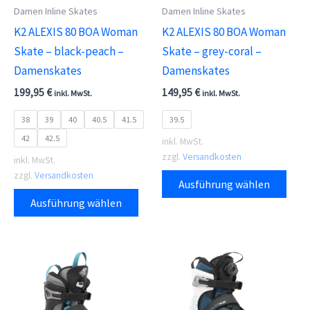
Damen Inline Skates
Damen Inline Skates
gewählt
Prod
K2 ALEXIS 80 BOA Woman
K2 ALEXIS 80 BOA Woman
werden
gewä
Skate – black-peach –
Skate – grey-coral –
wer
Damenskates
Damenskates
199,95
€
149,95
€
inkl. MwSt.
inkl. MwSt.
38
39
40
40.5
41.5
39.5
42
42.5
inkl. MwSt.
zzgl.
Versandkosten
inkl. MwSt.
Dies
zzgl.
Versandkosten
Ausführung wählen
Dieses
Prod
Ausführung wählen
Produkt
weis
weist
meh
mehrere
Vari
Varianten
auf.
auf.
Die
Die
Opti