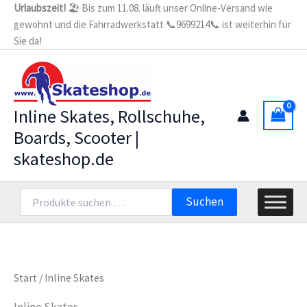
Zum
Urlaubszeit!
🏖️ Bis zum 11.08. läuft unser Online-Versand wie
gewohnt und die Fahrradwerkstatt 📞9699214📞 ist weiterhin für
Inhalt
Sie da!
springen
Inline Skates, Rollschuhe,
Boards, Scooter |
skateshop.de
Suchen
Suchen
nach:
Start
/ Inline Skates
Inline Skates