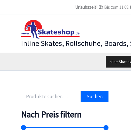
Zum
Urlaubszeit!
🏖️ Bis zum 11.08.
Inhalt
springen
Inline Skates, Rollschuhe, Boards,
Inline Skatin
S
Suchen
u
c
h
Nach Preis filtern
e
n
n