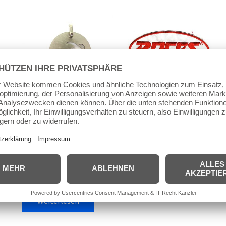
Halsketten
Aufnäher
K.B. Skate-Anhänger
Roces Aufnäher Gross
“Skater rund” Edelstahl
5,00
€
inkl. MwSt.
handgeschliffen
inkl. 19 % MwSt.
zzgl.
Versandkosten
13,99
€
inkl. MwSt.
inkl. 19 % MwSt.
In den
zzgl.
Versandkosten
Warenkorb
Weiterlesen