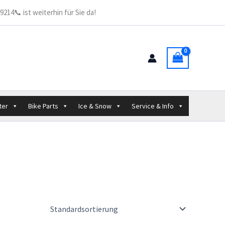
214📞 ist weiterhin für Sie da!
ter
Bike Parts
Ice & Snow
Service & Info