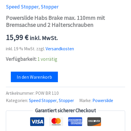
Speed Stopper
,
Stopper
Powerslide Habs Brake max. 110mm mit
Bremsachse und 2 Halterschrauben
15,99
€
inkl. MwSt.
inkl. 19 % MwSt.
zzgl.
Versandkosten
Verfügbarkeit:
1 vorrätig
Powerslide
In den Warenkorb
Habs
Brake
max.
Artikelnummer:
POW BR 110
110mm
Kategorien:
Speed Stopper
,
Stopper
Marke:
Powerslide
mit
Bremsachse
Garantiert sicherer Checkout
und
2
Halterschrauben