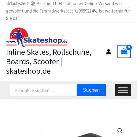
Zum
Urlaubszeit!
🏖️ Bis zum 11.08. läuft unser Online-Versand wie
Brake
gewohnt und die Fahrradwerkstatt 📞9699214📞 ist weiterhin für
Inhalt
max.
110mm
Sie da!
springen
mit
Bremsachse
und
2
Halterschrauben
Inline Skates, Rollschuhe,
Menge
Boards, Scooter |
skateshop.de
Suchen
Suchen
nach: