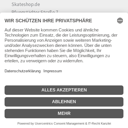
Skateshop.de
Pfungstädter Straße 7
64342 Seeheim-Jugenheim
Tel.
06257 868181
Mail:
info@skateshop.de
Warenkorb
Mein Konto
Copyright © 2026 skateshop.de
SEHR GUT
(5 / 5)
aus
45
Bewertungen bei: google.com ⓘ
Informationen zur Echtheit der Bewertungen