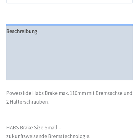
Menge
Beschreibung
Zusätzliche Informationen
Produktsicherheit
Rezensionen (0)
Powerslide Habs Brake max. 110mm mit Bremsachse und
2 Halterschrauben.
HABS Brake Size Small –
zukunftsweisende Bremstechnologie.