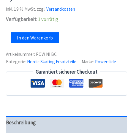
inkl. 19 % MwSt.
zzgl.
Versandkosten
Verfügbarkeit:
1 vorrätig
Powerslide
In den Warenkorb
Nordic
Skating
Bowden
Artikelnummer:
POW NI BC
Cable
Kategorie:
Nordic Skating Ersatzteile
Marke:
Powerslide
Menge
Garantiert sicherer Checkout
Beschreibung