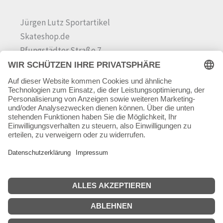
Jürgen Lutz Sportartikel
Skateshop.de
Pfungstädter Straße 7
64342 Seeheim-Jugenheim
Tel.
06257 868181
Mail:
info@skateshop.de
Warenkorb
Mein Konto
Copyright © 2026 skateshop.de