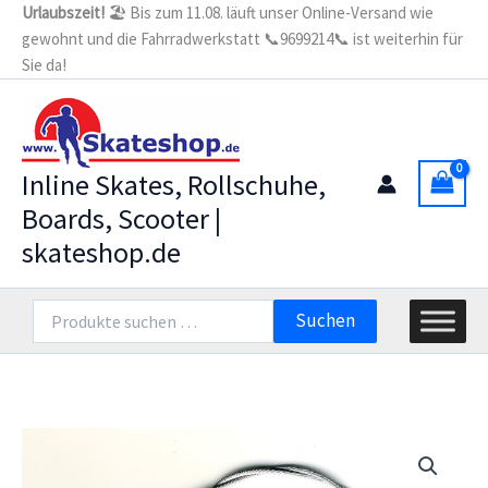
Zum
Urlaubszeit!
🏖️ Bis zum 11.08. läuft unser Online-Versand wie
Skating
gewohnt und die Fahrradwerkstatt 📞9699214📞 ist weiterhin für
Inhalt
Bowden
Cable
Sie da!
springen
Menge
Inline Skates, Rollschuhe,
Boards, Scooter |
skateshop.de
Suchen
Suchen
nach: