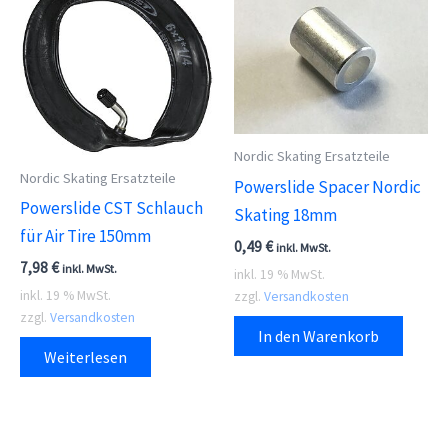
Nordic Skating Ersatzteile
Nordic Skating Ersatzteile
Powerslide Spacer Nordic
Powerslide CST Schlauch
Skating 18mm
für Air Tire 150mm
0,49
€
inkl. MwSt.
7,98
€
inkl. MwSt.
inkl. 19 % MwSt.
inkl. 19 % MwSt.
zzgl.
Versandkosten
zzgl.
Versandkosten
In den Warenkorb
Weiterlesen