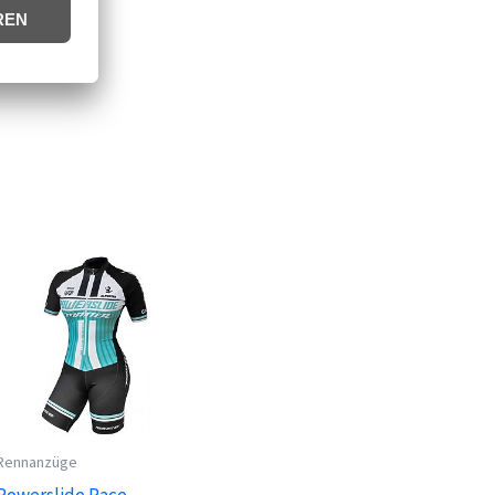
Rennanzüge
Powerslide Race