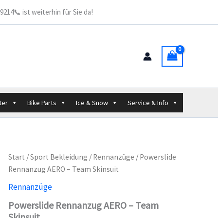
214📞 ist weiterhin für Sie da!
ter
Bike Parts
Ice & Snow
Service & Info
Start
/
Sport Bekleidung
/
Rennanzüge
/ Powerslide
Rennanzug AERO – Team Skinsuit
Rennanzüge
Powerslide Rennanzug AERO – Team
Skinsuit