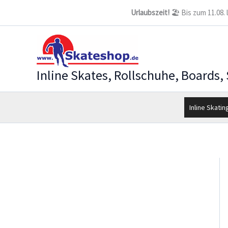
Zum
Urlaubszeit!
🏖️ Bis zum 11.08.
Inhalt
springen
Inline Skates, Rollschuhe, Boards,
Inline Skatin