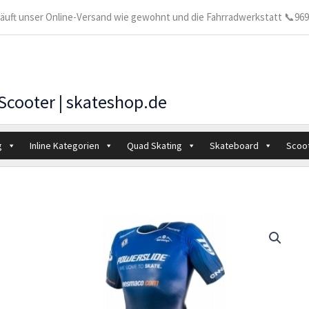
 läuft unser Online-Versand wie gewohnt und die Fahrradwerkstatt 📞9699
 Scooter | skateshop.de
g
Inline Kategorien
Quad Skating
Skateboard
Scoo