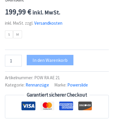
199,99
€
inkl. MwSt.
inkl. MwSt.
zzgl.
Versandkosten
S
M
Powerslide
In den Warenkorb
Rennanzug
AERO
-
Artikelnummer:
POW RA AE 21
Team
Kategorie:
Rennanzüge
Marke:
Powerslide
Skinsuit
Menge
Garantiert sicherer Checkout