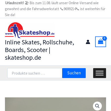
Zum
Urlaubszeit!
🏖️ Bis zum 11.08. läuft unser Online-Versand wie
Menge
gewohnt und die Fahrradwerkstatt 📞9699214📞 ist weiterhin für
Inhalt
Sie da!
springen
Inline Skates, Rollschuhe,
Boards, Scooter |
skateshop.de
Suchen
Suchen
nach: