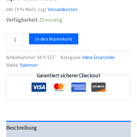
inkl. 19 % MwSt.
zzgl.
Versandkosten
Verfügbarkeit:
25 vorrätig
Salomon
In den Warenkorb
Innenschuhfixierschraube
Set
Menge
Artikelnummer:
SA IF SET
Kategorie:
Inline Ersatzteile
Marke:
Salomon
Garantiert sicherer Checkout
Beschreibung