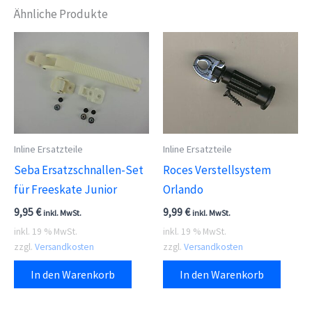
Ähnliche Produkte
Inline Ersatzteile
Inline Ersatzteile
Seba Ersatzschnallen-Set
Roces Verstellsystem
für Freeskate Junior
Orlando
9,95
€
9,99
€
inkl. MwSt.
inkl. MwSt.
inkl. 19 % MwSt.
inkl. 19 % MwSt.
zzgl.
Versandkosten
zzgl.
Versandkosten
In den Warenkorb
In den Warenkorb