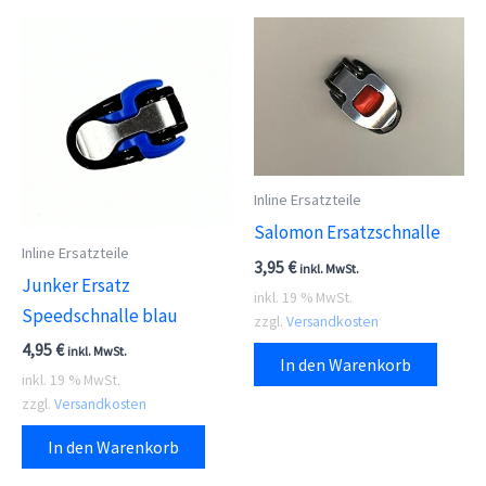
Inline Ersatzteile
Salomon Ersatzschnalle
Inline Ersatzteile
3,95
€
inkl. MwSt.
Junker Ersatz
inkl. 19 % MwSt.
Speedschnalle blau
zzgl.
Versandkosten
4,95
€
inkl. MwSt.
In den Warenkorb
inkl. 19 % MwSt.
zzgl.
Versandkosten
In den Warenkorb