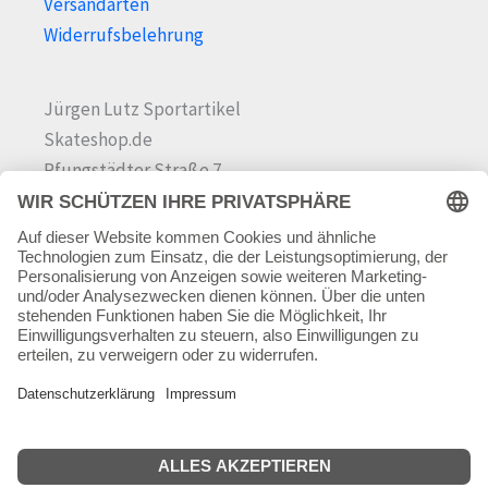
Versandarten
Widerrufsbelehrung
Jürgen Lutz Sportartikel
Skateshop.de
Pfungstädter Straße 7
64342 Seeheim-Jugenheim
Tel.
06257 868181
Mail:
info@skateshop.de
Warenkorb
Mein Konto